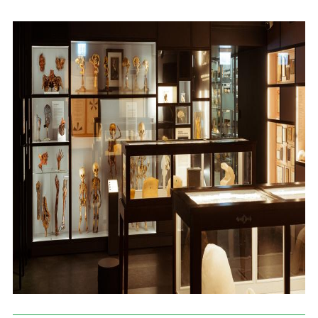
Skolām
Par muzeju
Galerijas
Kontakti