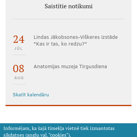
Saistītie notikumi
24
Lindas Jākobsones-Viškeres izstāde
"Kas ir tas, ko redzu?"
JŪL
08
Anatomijas muzeja Tirgusdiena
AUG
Skatīt kalendāru
Informējam, ka šajā tīmekļa vietnē tiek izmantotas
sīkdatnes (angļu val. "cookies").