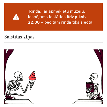
Rindā, lai apmeklētu muzeju,
iespējams iestāties
līdz plkst.
22.00
– pēc tam rinda tiks slēgta.
Saistītās ziņas