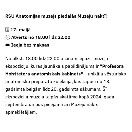
RSU Anatomijas muzejs piedalās Muzeju naktī!
🗓
17. maijā
🕕
Atvērts no 18.00 līdz 22.00
🎟
Ieeja bez maksas
No plkst. 18.00 līdz 22.00 aicinām iepazīt muzeja
ekspozīciju, kuras jaunākais papildinājums ir
"Profesora
Hohštetera anatomiskais kabinets"
– unikāla vēsturisko
anatomisko preparātu kolekcija, kas tapusi no 18.
gadsimta beigām līdz 20. gadsimta sākumam. Šī
ekspozīcija muzeja telpās skatāma kopš 2024. gada
septembra un būs pieejama arī Muzeju nakts
apmeklētājiem.