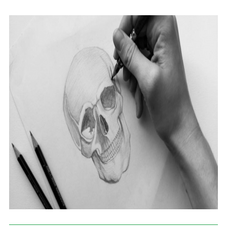
Skolām
Par muzeju
Galerijas
Kontakti