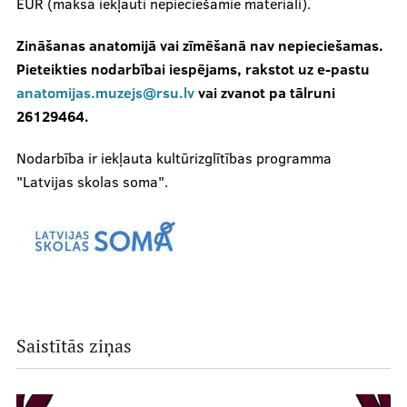
EUR (maksā iekļauti nepieciešamie materiāli).
Zināšanas anatomijā vai zīmēšanā nav nepieciešamas.
Pieteikties nodarbībai iespējams, rakstot uz e-pastu
anatomijas.muzejs@rsu.lv
vai zvanot pa tālruni
26129464.
Nodarbība ir iekļauta kultūrizglītības programma
"Latvijas skolas soma".
Saistītās ziņas