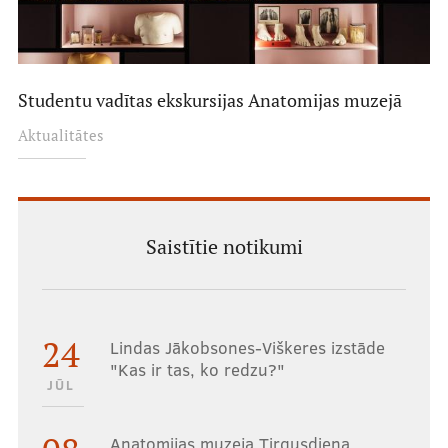
Studentu vadītas ekskursijas Anatomijas muzejā
Aktualitātes
Saistītie notikumi
24
Lindas Jākobsones-Viškeres izstāde
"Kas ir tas, ko redzu?"
JŪL
Anatomijas muzeja Tirgusdiena