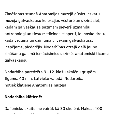
Zīmēšanas stundā Anatomijas muzejā gūsiet ieskatu
muzeja galvaskausu kolekcijas vēsturē un uzzināsiet,
kādām galvaskausa pazīmēm pievērš uzmanību
antropologi un tiesu medicīnas eksperti, lai noskaidrotu,
kāda vecuma un dzimuma cilvēkam galvaskauss,
iespējams, piederējis. Nodarbības otrajā daļā jauno
zināšanu gaismā iemācīsimies uzzīmēt anatomiski ticamu
galvaskausu.
Nodarbība paredzēta 9.–12. klašu skolēnu grupām.
Ilgums: 40 min. Latviešu valodā. Nodarbība
notiek klātienē Anatomijas muzejā.
Nodarbība klātienē:
Dalībnieku skaits: ne vairāk kā 30 skolēni. Maksa: 100