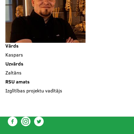
Skolām
Par muzeju
Vārds
Kaspars
Uzvārds
Galerijas
Zaltāns
RSU amats
Kontakti
Izglītības projektu vadītājs