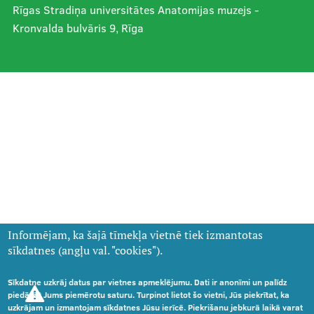
Rīgas Stradiņa universitātes Anatomijas muzejs -
Kronvalda bulvāris 9, Rīga
Informējam, ka šajā tīmekļa vietnē tiek izmantotas
sīkdatnes (angļu val. "cookies").
Sīkdatne uzkrāj datus par vietnes apmeklējumu. Dati ir anonīmi un palīdz
piedāvāt Jums piemērotu saturu. Turpinot lietot šo vietni, Jūs piekrītat, ka
uzkrājam un izmantojam sīkdatnes Jūsu ierīcē. Piekrišanu jebkurā laikā varat