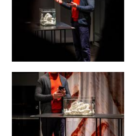
Skolām
Par muzeju
Galerijas
Kontakti