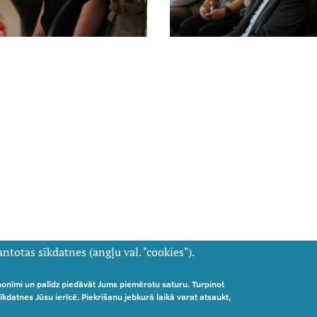
ntotas sīkdatnes (angļu val. "cookies").
nonīmi un palīdz piedāvāt Jums piemērotu saturu. Turpinot
s - Kronvalda bulvāris 9, Rīga
sīkdatnes Jūsu ierīcē. Piekrišanu jebkurā laikā varat atsaukt,