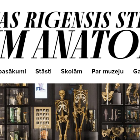
 pasākumi
Stāsti
Skolām
Par muzeju
Ga