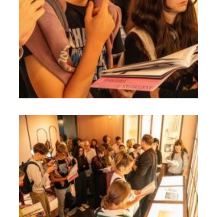
Skolām
Par muzeju
Galerijas
Kontakti