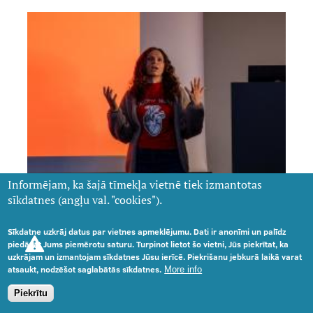
Informējam, ka šajā tīmekļa vietnē tiek izmantotas
sīkdatnes (angļu val. "cookies").
Sīkdatne uzkrāj datus par vietnes apmeklējumu. Dati ir anonīmi un palīdz
piedāvāt Jums piemērotu saturu. Turpinot lietot šo vietni, Jūs piekrītat, ka
uzkrājam un izmantojam sīkdatnes Jūsu ierīcē. Piekrišanu jebkurā laikā varat
atsaukt, nodzēšot saglabātās sīkdatnes.
More info
Piekrītu