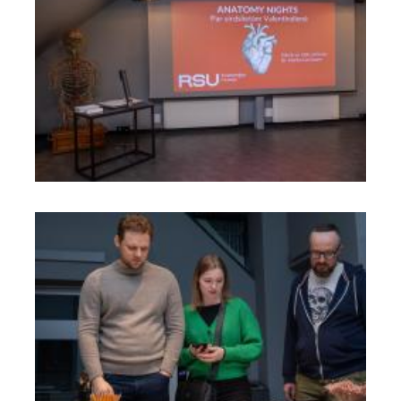
Skolām
Par muzeju
Galerijas
Kontakti