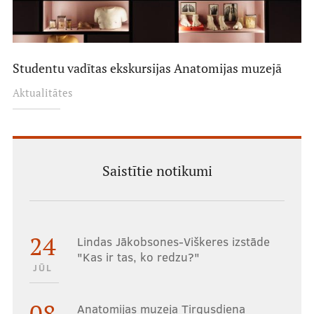
Studentu vadītas ekskursijas Anatomijas muzejā
Aktualitātes
Saistītie notikumi
24
Lindas Jākobsones-Viškeres izstāde
"Kas ir tas, ko redzu?"
JŪL
08
Anatomijas muzeja Tirgusdiena