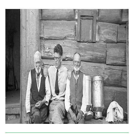
Skolām
Par muzeju
Galerijas
Kontakti