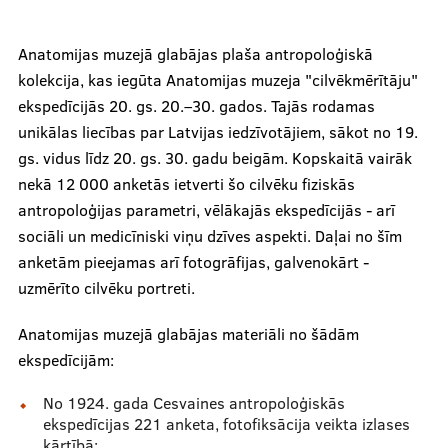
Anatomijas muzejā glabājas plaša antropoloģiskā
kolekcija, kas iegūta Anatomijas muzeja "cilvēkmērītāju"
ekspedīcijās 20. gs. 20.–30. gados. Tajās rodamas
unikālas liecības par Latvijas iedzīvotājiem, sākot no 19.
gs. vidus līdz 20. gs. 30. gadu beigām. Kopskaitā vairāk
nekā 12 000 anketās ietverti šo cilvēku fiziskās
antropoloģijas parametri, vēlākajās ekspedīcijās - arī
sociāli un medicīniski viņu dzīves aspekti. Daļai no šīm
anketām pieejamas arī fotogrāfijas, galvenokārt -
uzmērīto cilvēku portreti.
Anatomijas muzejā glabājas materiāli no šādām
ekspedīcijām:
No 1924. gada Cesvaines antropoloģiskās
ekspedīcijas 221 anketa, fotofiksācija veikta izlases
kārtībā;