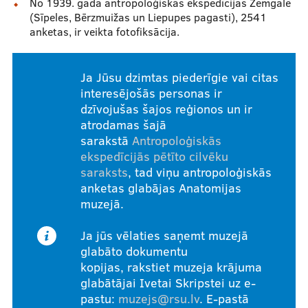
No 1939. gada antropoloģiskās ekspedīcijas Zemgalē
(Sīpeles, Bērzmuižas un Liepupes pagasti), 2541
anketas, ir veikta fotofiksācija.
Ja Jūsu dzimtas piederīgie vai citas
interesējošās personas ir
dzīvojušas šajos reģionos un ir
atrodamas šajā
sarakstā
Antropoloģiskās
ekspedīcijās pētīto cilvēku
saraksts
, tad viņu antropoloģiskās
anketas glabājas Anatomijas
muzejā.
Ja jūs vēlaties saņemt muzejā
glabāto dokumentu
kopijas, rakstiet muzeja krājuma
glabātājai Ivetai Skripstei uz e-
pastu:
muzejs@rsu.lv
. E-pastā