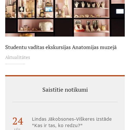
Studentu vadītas ekskursijas Anatomijas muzejā
Aktualitātes
Saistītie notikumi
24
Lindas Jākobsones-Viškeres izstāde
"Kas ir tas, ko redzu?"
JŪL