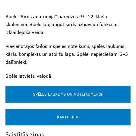
Spēle "Sirds anatomija" paredzēta 9.–12. klašu
skolēniem. Spēle ļauj apgūt sirds uzbūvi un funkcijas
izklaidējošā veidā.
Pievienotajos failos ir spēles noteikumi, spēles laukums,
kāršu komplekts un atbilžu lapa. Spēlei nepieciešami 3–5
dalībnieki.
Spēle latviešu valodā.
SPĒLES LAUKUMS UN NOTEIKUMI.PDF
KĀRTIS.PDF
Saistītās ziņas