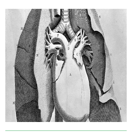
Skolām
Par muzeju
Galerijas
Kontakti