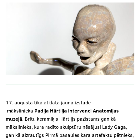
Skolām
Par muzeju
Galerijas
Kontakti
17. augustā tika atklāta jauna izstāde –
mākslinieka
Padija Hārtlija intervenci Anatomijas
muzejā
. Britu keramiķis Hārtlijs pazīstams gan kā
mākslinieks, kura radīto skulptūru nēsājusi Lady Gaga,
gan kā aizrautīgs Pirmā pasaules kara artefaktu pētnieks,