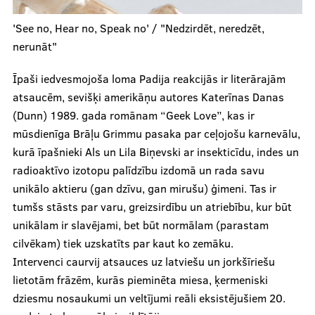
'See no, Hear no, Speak no' / "Nedzirdēt, neredzēt,
nerunāt"
Īpaši iedvesmojoša loma Padija reakcijās ir literārajām
atsaucēm, sevišķi amerikāņu autores Katerīnas Danas
(Dunn) 1989. gada romānam “Geek Love”, kas ir
mūsdienīga Brāļu Grimmu pasaka par ceļojošu karnevālu,
kurā īpašnieki Als un Lila Biņevski ar insekticīdu, indes un
radioaktīvo izotopu palīdzību izdomā un rada savu
unikālo aktieru (gan dzīvu, gan mirušu) ģimeni. Tas ir
tumšs stāsts par varu, greizsirdību un atriebību, kur būt
unikālam ir slavējami, bet būt normālam (parastam
cilvēkam) tiek uzskatīts par kaut ko zemāku.
Intervenci caurvij atsauces uz latviešu un jorkšīriešu
lietotām frāzēm, kurās pieminēta miesa, ķermeniski
dziesmu nosaukumi un veltījumi reāli eksistējušiem 20.