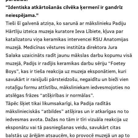
“Identiska atkārtošanās cilvēka ķermenī ir gandrīz
neiespējama.”
Tieši šī galvenā atziņa, ko sarunā ar mākslinieku Padiju
Hārtliju izteica muzeja kuratore Ieva Lībiete, kļuva par
katalizatoru viņa keramikas intervencei RSU Anatomijas
muzejā. Medicīnas vēstures institūta direktora Jura
Salaka uzaicināts radīt jaunu mākslas darbu kopumu visā
muzejā, Padijs ir radījis keramikas darbu sēriju “Foetey
Boys”, kas ir tieša reakcija uz muzeja eksponātiem, kuri
savukārt ir raisījuši pārsteidzošu, negaidītu un bieži vien
rotaļīgu formu attīstību, māksliniekam iedvesmojoties no
atslēgas frāzes “atšķirības ir normālas”.
Tāpēc šķiet tikai likumsakarīgi, ka Padija radītās
mākslinieciskās “atbildes” atšķiras un ir atkarīgas no to
iedvesmas avota. Dažas no tām ir tīri vizuāla reakcija uz
eksponātu vai tā pasniegšanas veidu, savukārt citas
balstās uz ārējām atsaucēm, ko provocē muzejā un ap to