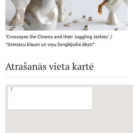
'Crosseyes the Clowns and their Juggling Jerkies' /
"Greizacu klauni un viņu žonglējošie āksti"
Atrašanās vieta kartē