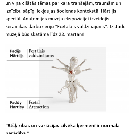
un viņa cilātās tēmas par kara tranšejām, traumām un
iznīcību sāpīgi iekļaujas šodienas kontekstā. Hārtlijs
speciāli Anatomijas muzeja ekspozīcijai izveidojis
keramikas darbu sēriju "Fœtālais valdzinājums". Izstāde
muzejā būs skatāma līdz 23. martam!
“Atšķirības un variācijas cilvēka ķermenī ir normāla
parādība.”