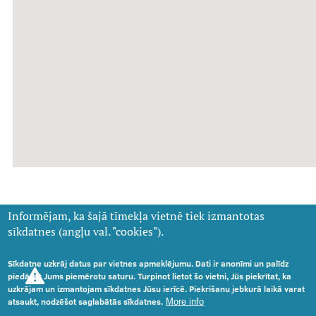
Informējam, ka šajā tīmekļa vietnē tiek izmantotas
sīkdatnes (angļu val. "cookies").
Sīkdatne uzkrāj datus par vietnes apmeklējumu. Dati ir anonīmi un palīdz
piedāvāt Jums piemērotu saturu. Turpinot lietot šo vietni, Jūs piekrītat, ka
Rīgas Stradiņa universitātes Anatomijas muzejs -
uzkrājam un izmantojam sīkdatnes Jūsu ierīcē. Piekrišanu jebkurā laikā varat
Kronvalda bulvāris 9, Rīga
atsaukt, nodzēšot saglabātās sīkdatnes.
More info