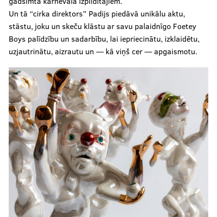
gadsimta karnevāla izpildītājiem.
Un tā “cirka direktors” Padijs piedāvā unikālu aktu,
stāstu, joku un skeču klāstu ar savu palaidnīgo Foetey
Boys palīdzību un sadarbību, lai iepriecinātu, izklaidētu,
uzjautrinātu, aizrautu un — kā viņš cer — apgaismotu.